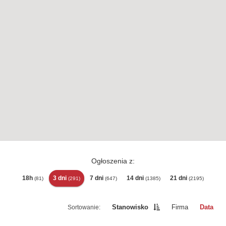
Ogłoszenia z:
18h
3 dni
7 dni
14 dni
21 dni
(81)
(291)
(647)
(1385)
(2195)
Stanowisko
Firma
Data