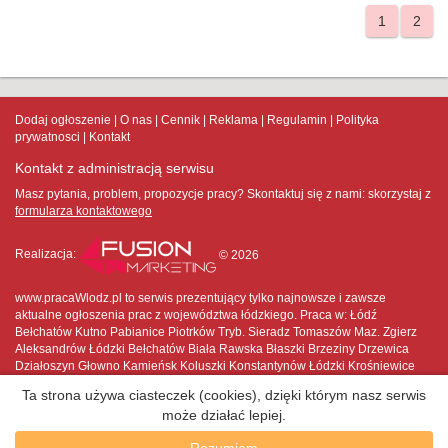
1
2
Dodaj ogłoszenie
O nas
Cennik
Reklama
Regulamin
Polityka
prywatnosci
Kontakt
Kontakt z administracją serwisu
Masz pytania, problem, propozycje pracy? Skontaktuj się z nami:
skorzystaj z
formularza kontaktowego
Realizacja:
© 2026
www.pracaWlodz.pl to serwis prezentujący tylko najnowsze i zawsze
aktualne ogłoszenia prac z województwa łódzkiego. Praca w: Łódź
Bełchatów Kutno Pabianice Piotrków Tryb. Sieradz Tomaszów Maz. Zgierz
Aleksandrów Łódzki Bełchatów Biała Rawska Błaszki Brzeziny Drzewica
Działoszyn Głowno Kamieńsk Koluszki Konstantynów Łódzki Krośniewice
Kutno Łask Łęczyca Łowicz Łódź Opoczno Ozorków Pabianice Pajęczno
Ta strona używa ciasteczek (cookies), dzięki którym nasz serwis
Piotrków Trybunalski Poddębice Przedbórz Radomsko Rawa Mazowiecka
może działać lepiej.
Rzgów Sieradz Skierniewice Stryków Sulejów Szadek Tomaszów
Mazowiecki Tuszyn Uniejów Warta Wieluń Wieruszów Wolbórz Zduńska