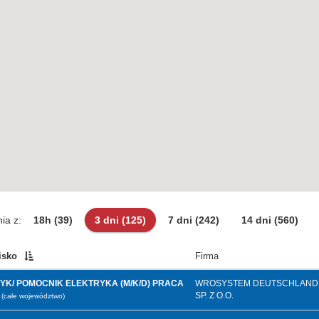
ia z:
18h
(39)
3 dni
(125)
7 dni
(242)
14 dni
(560)
isko
Firma
YK/ POMOCNIK ELEKTRYKA (M/K/D) PRACA
WROSYSTEM DEUTSCHLAND
SP. Z O.O.
(całe województwo)