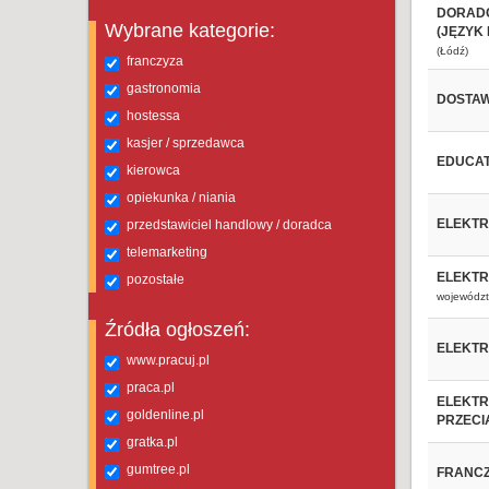
DORADC
Wybrane kategorie:
(JĘZYK 
(Łódź)
franczyza
gastronomia
DOSTAW
hostessa
kasjer / sprzedawca
EDUCAT
kierowca
opiekunka / niania
ELEKTR
przedstawiciel handlowy / doradca
telemarketing
ELEKTR
pozostałe
województ
Źródła ogłoszeń:
ELEKT
www.pracuj.pl
praca.pl
ELEKTR
goldenline.pl
PRZECI
gratka.pl
gumtree.pl
FRANCZ