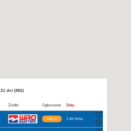
21 dni
(882)
Źródło
Ogłoszenie
Data
Więcej
2 dni temu