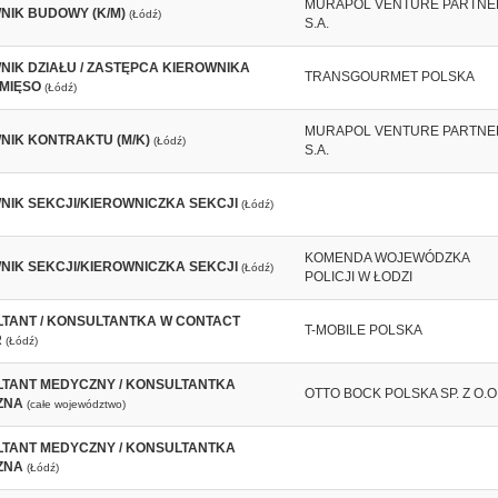
MURAPOL VENTURE PARTNE
NIK BUDOWY (K/M)
(Łódź)
S.A.
NIK DZIAŁU / ZASTĘPCA KIEROWNIKA
TRANSGOURMET POLSKA
 MIĘSO
(Łódź)
MURAPOL VENTURE PARTNE
NIK KONTRAKTU (M/K)
(Łódź)
S.A.
NIK SEKCJI/KIEROWNICZKA SEKCJI
(Łódź)
KOMENDA WOJEWÓDZKA
NIK SEKCJI/KIEROWNICZKA SEKCJI
(Łódź)
POLICJI W ŁODZI
TANT / KONSULTANTKA W CONTACT
T-MOBILE POLSKA
R
(Łódź)
TANT MEDYCZNY / KONSULTANTKA
OTTO BOCK POLSKA SP. Z O.O
ZNA
(całe województwo)
TANT MEDYCZNY / KONSULTANTKA
ZNA
(Łódź)