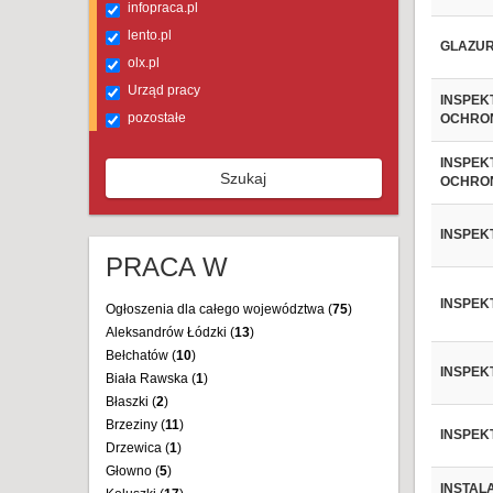
infopraca.pl
lento.pl
GLAZUR
olx.pl
Urząd pracy
INSPEK
pozostałe
OCHRO
INSPEK
Szukaj
OCHRO
INSPEK
PRACA W
INSPEK
Ogłoszenia dla całego województwa (
75
)
Aleksandrów Łódzki (
13
)
Bełchatów (
10
)
INSPEK
Biała Rawska (
1
)
Błaszki (
2
)
Brzeziny (
11
)
INSPEK
Drzewica (
1
)
Głowno (
5
)
INSTAL