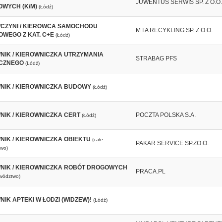
JUWENTUS SERWIS SP. Z O.O.
WYCH (K/M)
(Łódź)
CZYNI / KIEROWCA SAMOCHODU
M I A RECYKLING SP. Z O.O.
OWEGO Z KAT. C+E
(Łódź)
NIK / KIEROWNICZKA UTRZYMANIA
STRABAG PFS
CZNEGO
(Łódź)
NIK / KIEROWNICZKA BUDOWY
(Łódź)
NIK / KIEROWNICZKA CERT
POCZTA POLSKA S.A.
(Łódź)
NIK / KIEROWNICZKA OBIEKTU
(całe
PAKAR SERVICE SP.ZO.O.
wo)
NIK / KIEROWNICZKA ROBÓT DROGOWYCH
PRACA.PL
ewództwo)
IK APTEKI W ŁODZI (WIDZEW)!
(Łódź)