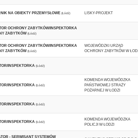
NIK NA OBIEKTY PRZEMYSŁOWE
LISKY-PROJEKT
(Łódź)
TOR OCHRONY ZABYTKÓW/INSPEKTORKA
NY ZABYTKÓW
(Łódź)
TOR OCHRONY ZABYTKÓW/INSPEKTORKA
WOJEWÓDZKI URZĄD
NY ZABYTKÓW
OCHRONY ZABYTKÓW W ŁOD
(Łódź)
TOR/INSPEKTORKA
(Łódź)
KOMENDA WOJEWÓDZKA
TOR/INSPEKTORKA
PAŃSTWOWEJ STRAŻY
(Łódź)
POŻARNEJ W ŁODZI
TOR/INSPEKTORKA
(Łódź)
KOMENDA WOJEWÓDZKA
TOR/INSPEKTORKA
(Łódź)
POLICJI W ŁODZI
ATOR - SERWISANT SYSTEMÓW