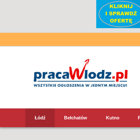
Łódź
Bełchatów
Kutno