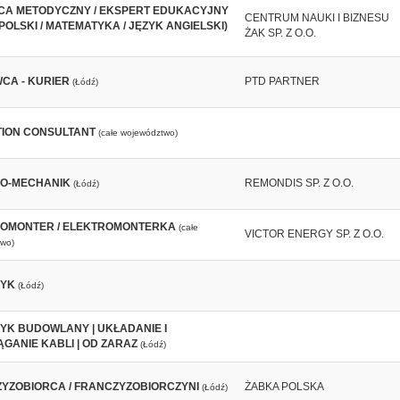
A METODYCZNY / EKSPERT EDUKACYJNY
CENTRUM NAUKI I BIZNESU
POLSKI / MATEMATYKA / JĘZYK ANGIELSKI)
ŻAK SP. Z O.O.
CA - KURIER
PTD PARTNER
(Łódź)
ION CONSULTANT
(całe województwo)
O-MECHANIK
REMONDIS SP. Z O.O.
(Łódź)
OMONTER / ELEKTROMONTERKA
(całe
VICTOR ENERGY SP. Z O.O.
wo)
RYK
(Łódź)
YK BUDOWLANY | UKŁADANIE I
ĄGANIE KABLI | OD ZARAZ
(Łódź)
YZOBIORCA / FRANCZYZOBIORCZYNI
ŻABKA POLSKA
(Łódź)