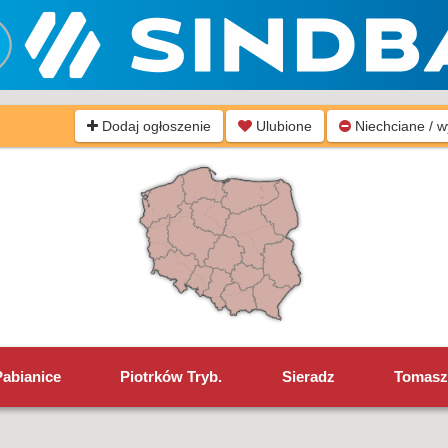
Dodaj ogłoszenie
Ulubione
Niechciane / 
Pabianice
Piotrków Tryb.
Sieradz
Tomasz