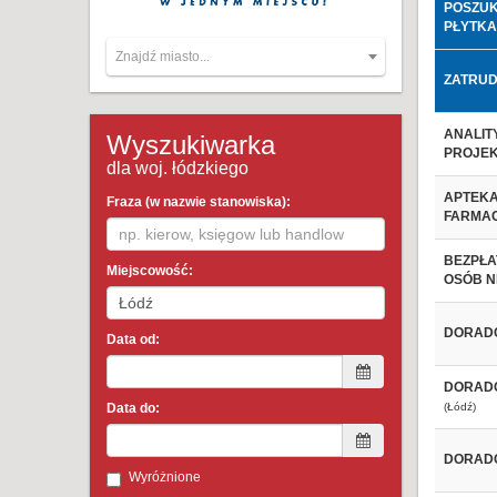
POSZUK
PŁYTKA
Znajdź miasto...
ZATRUD
ANALIT
Wyszukiwarka
PROJE
dla woj. łódzkiego
APTEKA
Fraza (w nazwie stanowiska):
FARMAC
BEZPŁA
Miejscowość:
OSÓB 
DORADC
Data od:
DORADC
Data do:
(Łódź)
DORADC
Wyróżnione