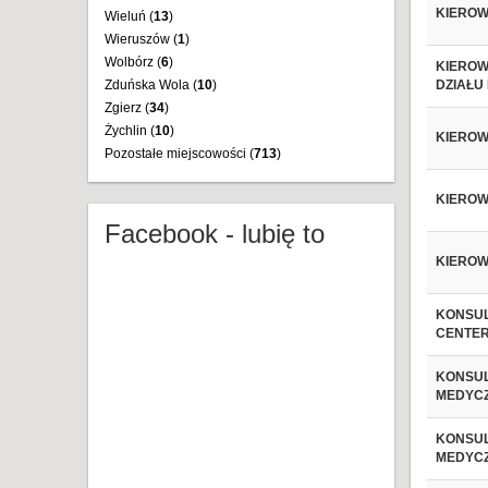
KIEROW
Wieluń (
13
)
Wieruszów (
1
)
Wolbórz (
6
)
KIEROW
Zduńska Wola (
10
)
DZIAŁU
Zgierz (
34
)
Żychlin (
10
)
KIEROW
Pozostałe miejscowości (
713
)
KIEROW
Facebook - lubię to
KIEROW
KONSUL
CENTE
KONSUL
MEDYC
KONSUL
MEDYC