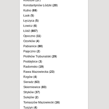
Koluszki (
17
)
Konstantynów Łódzki (
20
)
Kutno (
69
)
Łask (
5
)
Łęczyca (
5
)
Łowicz (
6
)
Łódź (
807
)
Opoczno (
11
)
Ozorków (
4
)
Pabianice (
80
)
Pajęczno (
2
)
Piotrków Trybunalski (
29
)
Poddębice (
3
)
Radomsko (
19
)
Rawa Mazowiecka (
23
)
Rzgów (
4
)
Sieradz (
63
)
Skierniewice (
83
)
Stryków (
37
)
Sulejów (
2
)
Tomaszów Mazowiecki (
16
)
Tuszyn (
4
)