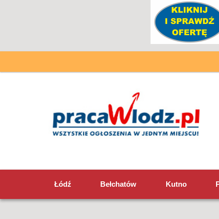
Łódź
Bełchatów
Kutno