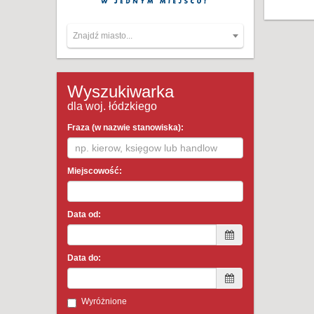
Znajdź miasto...
Wyszukiwarka
dla woj. łódzkiego
Fraza (w nazwie stanowiska):
Miejscowość:
Data od:
Data do:
Wyróżnione