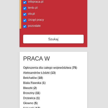
infopraca.pl
lento.pl
olx.pl
Urząd pracy
pozostałe
Szukaj
PRACA W
Ogłoszenia dla całego województwa (
75
)
Aleksandrów Łódzki (
13
)
Bełchatów (
10
)
Biała Rawska (
1
)
Błaszki (
2
)
Brzeziny (
11
)
Drzewica (
1
)
Głowno (
5
)