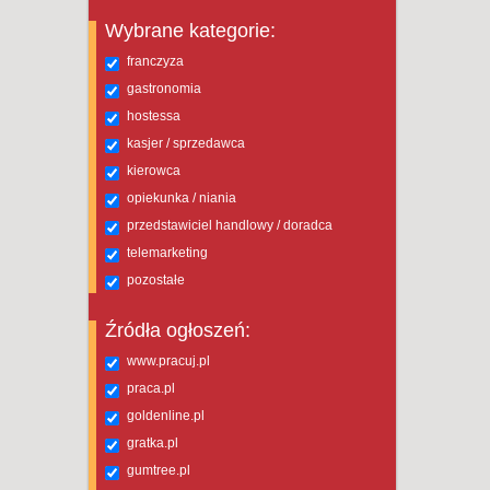
Wybrane kategorie:
franczyza
gastronomia
hostessa
kasjer / sprzedawca
kierowca
opiekunka / niania
przedstawiciel handlowy / doradca
telemarketing
pozostałe
Źródła ogłoszeń:
www.pracuj.pl
praca.pl
goldenline.pl
gratka.pl
gumtree.pl