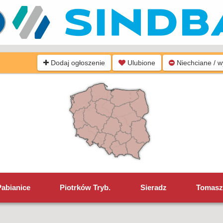
Dodaj ogłoszenie
Ulubione
Niechciane / 
Pabianice
Piotrków Tryb.
Sieradz
Tomasz