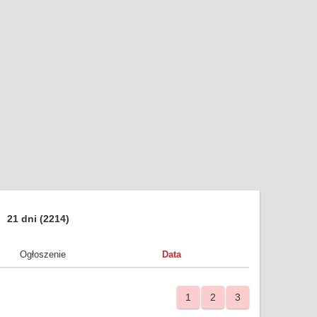
21 dni
(2214)
Ogłoszenie
Data
1
2
3