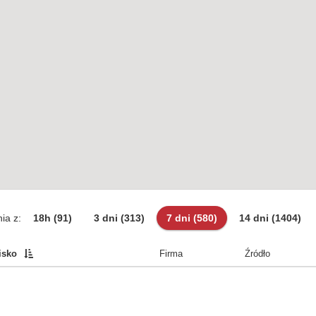
ia z:
18h
(91)
3 dni
(313)
7 dni
(580)
14 dni
(1404)
isko
Firma
Źródło