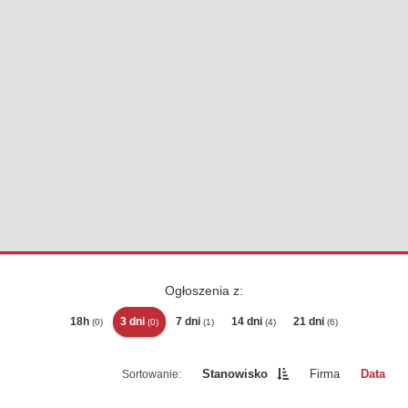
Ogłoszenia z:
18h
3 dni
7 dni
14 dni
21 dni
(0)
(0)
(1)
(4)
(6)
Stanowisko
Firma
Data