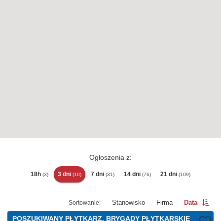
Ogłoszenia z:
18h
3 dni
7 dni
14 dni
21 dni
(3)
(10)
(31)
(76)
(109)
Stanowisko
Firma
Data
POSZUKIWANY PŁYTKARZ, BRYGADY PŁYTKARSKIE