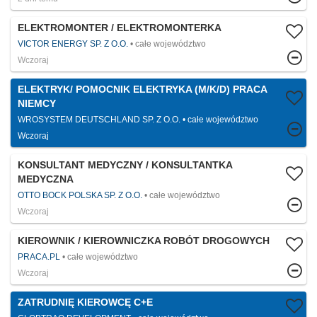
ELEKTROMONTER / ELEKTROMONTERKA
VICTOR ENERGY SP. Z O.O.
całe województwo
Wczoraj
ELEKTRYK/ POMOCNIK ELEKTRYKA (M/K/D) PRACA
NIEMCY
WROSYSTEM DEUTSCHLAND SP. Z O.O.
całe województwo
Wczoraj
KONSULTANT MEDYCZNY / KONSULTANTKA
MEDYCZNA
OTTO BOCK POLSKA SP. Z O.O.
całe województwo
Wczoraj
KIEROWNIK / KIEROWNICZKA ROBÓT DROGOWYCH
PRACA.PL
całe województwo
Wczoraj
ZATRUDNIĘ KIEROWCĘ C+E