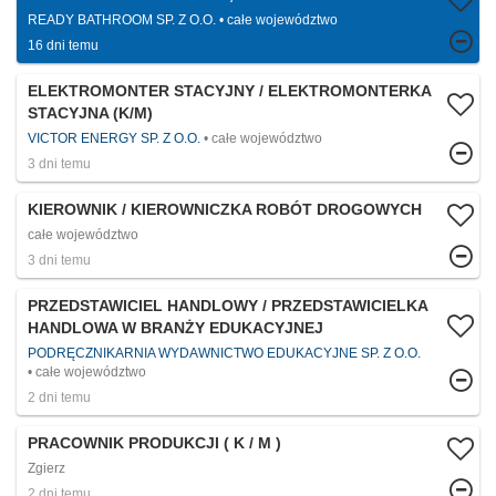
READY BATHROOM SP. Z O.O.
całe województwo
16 dni temu
ELEKTROMONTER STACYJNY / ELEKTROMONTERKA
STACYJNA (K/M)
VICTOR ENERGY SP. Z O.O.
całe województwo
3 dni temu
KIEROWNIK / KIEROWNICZKA ROBÓT DROGOWYCH
całe województwo
3 dni temu
PRZEDSTAWICIEL HANDLOWY / PRZEDSTAWICIELKA
HANDLOWA W BRANŻY EDUKACYJNEJ
PODRĘCZNIKARNIA WYDAWNICTWO EDUKACYJNE SP. Z O.O.
całe województwo
2 dni temu
PRACOWNIK PRODUKCJI ( K / M )
Zgierz
2 dni temu