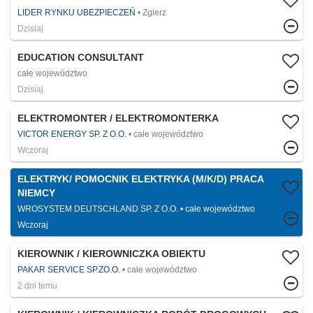
LIDER RYNKU UBEZPIECZEŃ
Zgierz
Dzisiaj
EDUCATION CONSULTANT
całe województwo
Dzisiaj
ELEKTROMONTER / ELEKTROMONTERKA
VICTOR ENERGY SP. Z O.O.
całe województwo
Wczoraj
ELEKTRYK/ POMOCNIK ELEKTRYKA (M/K/D) PRACA
NIEMCY
WROSYSTEM DEUTSCHLAND SP. Z O.O.
całe województwo
Wczoraj
KIEROWNIK / KIEROWNICZKA OBIEKTU
PAKAR SERVICE SP.ZO.O.
całe województwo
2 dni temu