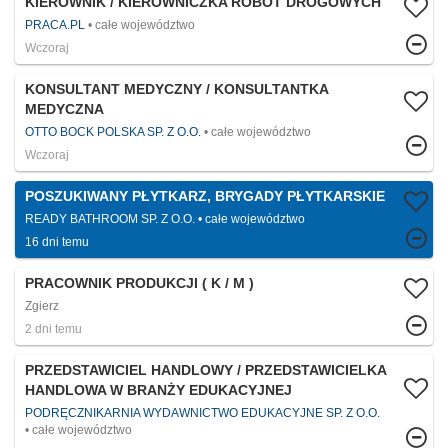
KIEROWNIK / KIEROWNICZKA ROBÓT DROGOWYCH
PRACA.PL
całe województwo
Wczoraj
KONSULTANT MEDYCZNY / KONSULTANTKA
MEDYCZNA
OTTO BOCK POLSKA SP. Z O.O.
całe województwo
Wczoraj
POSZUKIWANY PŁYTKARZ, BRYGADY PŁYTKARSKIE
READY BATHROOM SP. Z O.O.
całe województwo
16 dni temu
PRACOWNIK PRODUKCJI ( K / M )
Zgierz
2 dni temu
PRZEDSTAWICIEL HANDLOWY / PRZEDSTAWICIELKA
HANDLOWA W BRANŻY EDUKACYJNEJ
PODRĘCZNIKARNIA WYDAWNICTWO EDUKACYJNE SP. Z O.O.
całe województwo