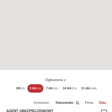
Ogłoszenia z:
18h
3 dni
7 dni
14 dni
21 dni
(5)
(11)
(31)
(70)
(108)
Stanowisko
Firma
Data
AGENT UBEZPIECZENIOWY