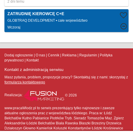
2 dni temu
ZATRUDNIĘ KIEROWCĘ C+E
GLOBTRAQ DEVELOPMENT
całe województwo
Wczoraj
Dodaj ogłoszenie
O nas
Cennik
Reklama
Regulamin
Polityka
prywatnosci
Kontakt
Kontakt z administracją serwisu
Masz pytania, problem, propozycje pracy? Skontaktuj się z nami:
skorzystaj z
formularza kontaktowego
Realizacja:
© 2026
www.pracaWlodz.pl to serwis prezentujący tylko najnowsze i zawsze
aktualne ogłoszenia prac z województwa łódzkiego. Praca w: Łódź
Bełchatów Kutno Pabianice Piotrków Tryb. Sieradz Tomaszów Maz. Zgierz
Aleksandrów Łódzki Bełchatów Biała Rawska Błaszki Brzeziny Drzewica
Działoszyn Głowno Kamieńsk Koluszki Konstantynów Łódzki Krośniewice