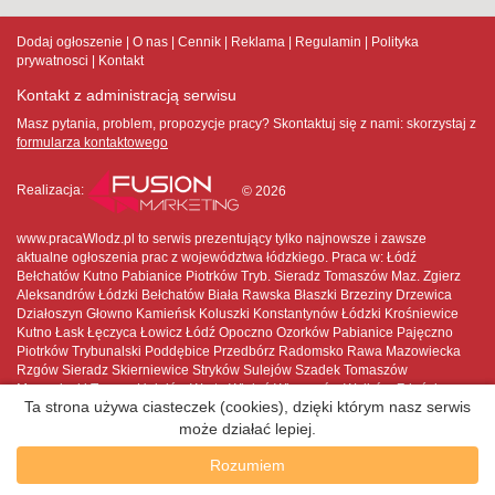
Dodaj ogłoszenie
O nas
Cennik
Reklama
Regulamin
Polityka
prywatnosci
Kontakt
Kontakt z administracją serwisu
Masz pytania, problem, propozycje pracy? Skontaktuj się z nami:
skorzystaj z
formularza kontaktowego
Realizacja:
© 2026
www.pracaWlodz.pl to serwis prezentujący tylko najnowsze i zawsze
aktualne ogłoszenia prac z województwa łódzkiego. Praca w: Łódź
Bełchatów Kutno Pabianice Piotrków Tryb. Sieradz Tomaszów Maz. Zgierz
Aleksandrów Łódzki Bełchatów Biała Rawska Błaszki Brzeziny Drzewica
Działoszyn Głowno Kamieńsk Koluszki Konstantynów Łódzki Krośniewice
Kutno Łask Łęczyca Łowicz Łódź Opoczno Ozorków Pabianice Pajęczno
Piotrków Trybunalski Poddębice Przedbórz Radomsko Rawa Mazowiecka
Rzgów Sieradz Skierniewice Stryków Sulejów Szadek Tomaszów
Mazowiecki Tuszyn Uniejów Warta Wieluń Wieruszów Wolbórz Zduńska
Ta strona używa ciasteczek (cookies), dzięki którym nasz serwis
Wola Zelów Zgierz Złoczew Żychlin
może działać lepiej.
Rozumiem