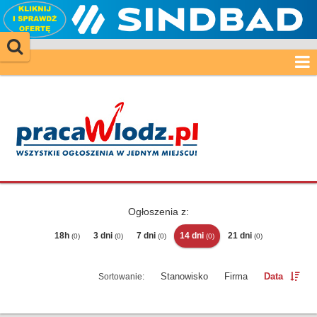
Ogłoszenia z:
18h
3 dni
7 dni
14 dni
21 dni
(0)
(0)
(0)
(0)
(0)
Stanowisko
Firma
Data