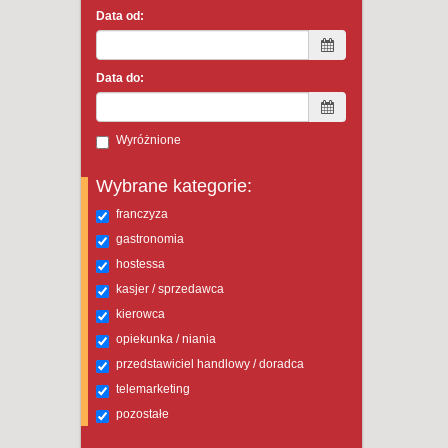
Data od:
Data do:
Wyróżnione
Wybrane kategorie:
franczyza
gastronomia
hostessa
kasjer / sprzedawca
kierowca
opiekunka / niania
przedstawiciel handlowy / doradca
telemarketing
pozostałe