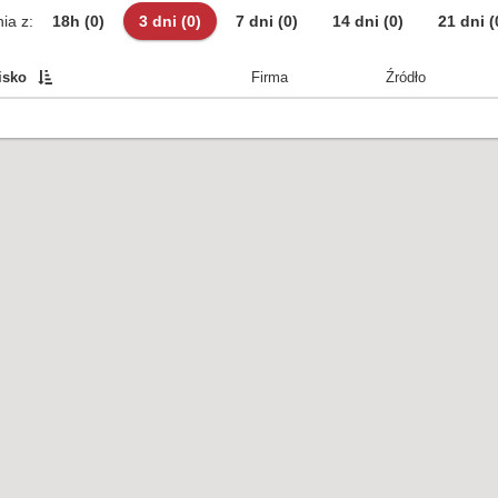
ia z:
18h
(0)
3 dni
(0)
7 dni
(0)
14 dni
(0)
21 dni
(
isko
Firma
Źródło