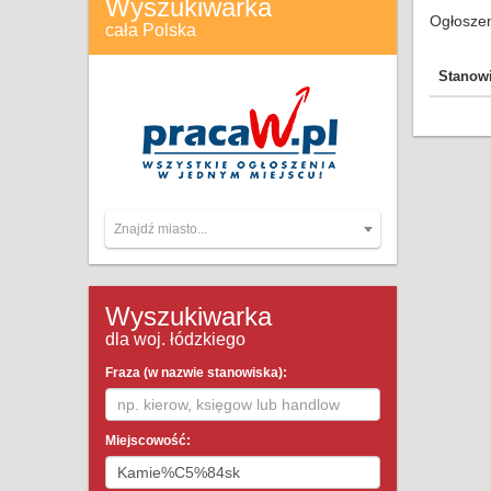
Wyszukiwarka
Ogłoszen
cała Polska
Stanow
Znajdź miasto...
Wyszukiwarka
dla woj. łódzkiego
Fraza (w nazwie stanowiska):
Miejscowość: