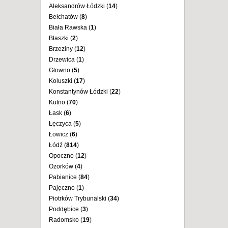
Aleksandrów Łódzki (
14
)
Bełchatów (
8
)
Biała Rawska (
1
)
Błaszki (
2
)
Brzeziny (
12
)
Drzewica (
1
)
Głowno (
5
)
Koluszki (
17
)
Konstantynów Łódzki (
22
)
Kutno (
70
)
Łask (
6
)
Łęczyca (
5
)
Łowicz (
6
)
Łódź (
814
)
Opoczno (
12
)
Ozorków (
4
)
Pabianice (
84
)
Pajęczno (
1
)
Piotrków Trybunalski (
34
)
Poddębice (
3
)
Radomsko (
19
)