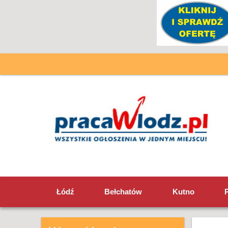
Łódź
Bełchatów
Kutno