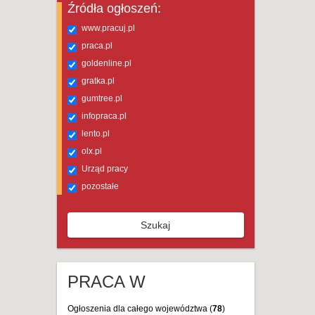
Źródła ogłoszeń:
www.pracuj.pl
praca.pl
goldenline.pl
gratka.pl
gumtree.pl
infopraca.pl
lento.pl
olx.pl
Urząd pracy
pozostałe
Szukaj
PRACA W
Ogłoszenia dla całego województwa (
78
)