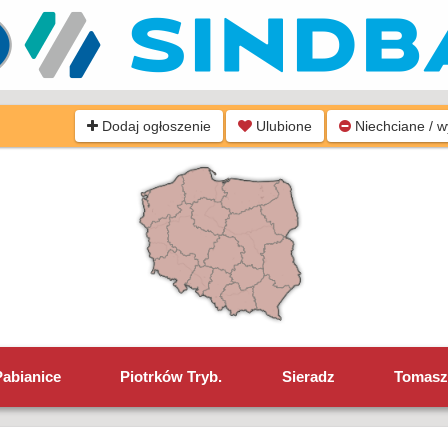
Dodaj ogłoszenie
Ulubione
Niechciane / 
Pabianice
Piotrków Tryb.
Sieradz
Tomasz