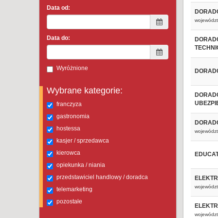
Data od:
DORADC
województ
Data do:
DORADC
TECHNI
Wyróżnione
DORADC
Wybrane kategorie:
DORADC
UBEZPI
franczyza
gastronomia
DORADC
hostessa
województ
kasjer / sprzedawca
kierowca
EDUCAT
opiekunka / niania
przedstawiciel handlowy / doradca
ELEKTR
województ
telemarketing
pozostałe
ELEKTR
województ