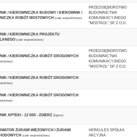
PRZEDSIĘBIORSTWO
NIK / KIEROWNICZKA BUDOWY / KIEROWNIK /
BUDOWNICTWA
NICZKA ROBÓT MOSTOWYCH
KOMUNIKACYJNEGO
(całe województwo)
"MOSTKOL" SP. Z O.O.
NIK / KIEROWNICZKA PROJEKTU
LANEGO
(całe województwo)
PRZEDSIĘBIORSTWO
NIK / KIEROWNICZKA ROBÓT DROGOWYCH
BUDOWNICTWA
KOMUNIKACYJNEGO
ewództwo)
"MOSTKOL" SP. Z O.O.
NIK / KIEROWNICZKA ROBÓT DROGOWYCH
ewództwo)
NIK / KIEROWNICZKA ROBÓT DROGOWYCH
ewództwo)
IK APTEKI - 12 000 - ZGIERZ
(Zgierz)
WATOR ŻURAWI WIEŻOWYCH I ŻURAWI
HERKULES SPÓŁKA
HODOWYCH
AKCYJNA
(całe województwo)