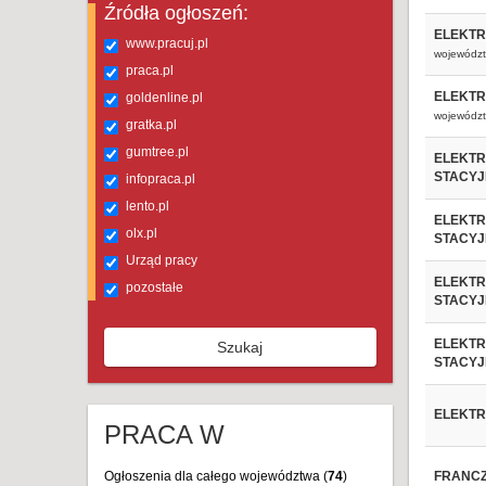
Źródła ogłoszeń:
ELEKTR
www.pracuj.pl
województ
praca.pl
ELEKTR
goldenline.pl
województ
gratka.pl
gumtree.pl
ELEKTR
STACYJ
infopraca.pl
lento.pl
ELEKTR
olx.pl
STACYJ
Urząd pracy
ELEKTR
pozostałe
STACYJ
ELEKTR
Szukaj
STACYJ
ELEKTR
PRACA W
Ogłoszenia dla całego województwa (
74
)
FRANCZ