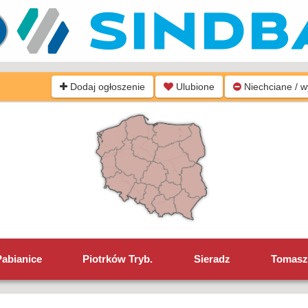
Dodaj ogłoszenie
Ulubione
Niechciane / 
Pabianice
Piotrków Tryb.
Sieradz
Tomasz