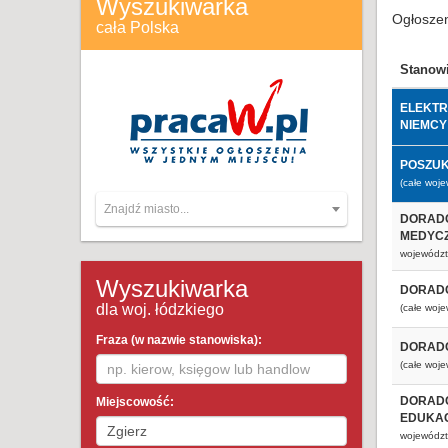
Wyszukiwarka
Ogłoszen
cała Polska
Stanow
ELEKTR
NIEMCY
POSZUK
(całe woj
Znajdź miasto...
DORADC
MEDYCZ
województ
Wyszukiwarka
DORADC
dla woj. łódzkiego
(całe woj
Fraza (w nazwie stanowiska):
DORADC
(całe woj
DORADC
Miejscowość:
EDUKAC
województ