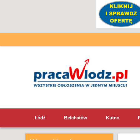
Łódź
Bełchatów
Kutno