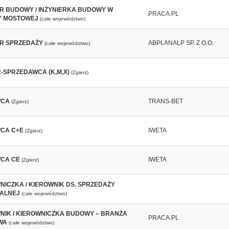
ER BUDOWY / INŻYNIERKA BUDOWY W
PRACA.PL
Y MOSTOWEJ
(całe województwo)
ER SPRZEDAŻY
ABPLANALP SP. Z O.O.
(całe województwo)
-SPRZEDAWCA (K,M,X)
(Zgierz)
WCA
TRANS-BET
(Zgierz)
CA C+E
IWETA
(Zgierz)
CA CE
IWETA
(Zgierz)
NICZKA / KIEROWNIK DS. SPRZEDAŻY
ALNEJ
(całe województwo)
NIK / KIEROWNICZKA BUDOWY – BRANŻA
PRACA.PL
WA
(całe województwo)