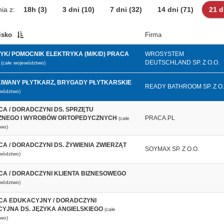
ia z:
18h
(3)
3 dni
(10)
7 dni
(32)
14 dni
(71)
21 
isko
Firma
YK/ POMOCNIK ELEKTRYKA (M/K/D) PRACA
WROSYSTEM
DEUTSCHLAND SP. Z O.O.
(całe województwo)
IWANY PŁYTKARZ, BRYGADY PŁYTKARSKIE
READY BATHROOM SP. Z O.
ewództwo)
A / DORADCZYNI DS. SPRZĘTU
NEGO I WYROBÓW ORTOPEDYCZNYCH
PRACA.PL
(całe
wo)
A / DORADCZYNI DS. ŻYWIENIA ZWIERZĄT
SOYMAX SP. Z O.O.
ewództwo)
A / DORADCZYNI KLIENTA BIZNESOWEGO
ewództwo)
A EDUKACYJNY / DORADCZYNI
YJNA DS. JĘZYKA ANGIELSKIEGO
(całe
wo)