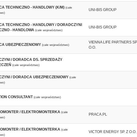
A TECHNICZNO - HANDLOWY (K/M)
(całe
UNI-BIS GROUP
wo)
A TECHNICZNO - HANDLOWY / DORADCZYNI
UNI-BIS GROUP
CZNO - HANDLOWA
(całe województwo)
VIENNA LIFE PARTNERS SP.
A UBEZPIECZENIOWY
(całe województwo)
O.O.
ZYNI / DORADCA DS. SPRZEDAŻY
ECZEŃ
(całe województwo)
ZYNI / DORADCA UBEZPIECZENIOWY
(całe
wo)
ION CONSULTANT
(całe województwo)
OMONTER / ELEKTROMONTERKA
(całe
PRACA.PL
wo)
OMONTER / ELEKTROMONTERKA
(całe
VICTOR ENERGY SP. Z O.O.
wo)