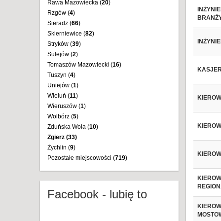
Rawa Mazowiecka (
20
)
INŻYNI
Rzgów (
4
)
BRANŻ
Sieradz (
66
)
Skierniewice (
82
)
INŻYNI
Stryków (
39
)
Sulejów (
2
)
Tomaszów Mazowiecki (
16
)
KASJER
Tuszyn (
4
)
Uniejów (
1
)
Wieluń (
11
)
KIERO
Wieruszów (
1
)
Wolbórz (
5
)
KIEROW
Zduńska Wola (
10
)
Zgierz (
33
)
Żychlin (
9
)
KIEROW
Pozostałe miejscowości (
719
)
KIEROW
REGION
Facebook - lubię to
KIEROW
MOSTO