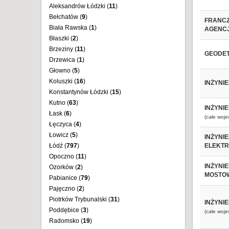
Aleksandrów Łódzki (
11
)
Bełchatów (
9
)
FRANCZ
Biała Rawska (
1
)
AGENCJ
Błaszki (
2
)
Brzeziny (
11
)
GEODET
Drzewica (
1
)
Głowno (
5
)
Koluszki (
16
)
INŻYNI
Konstantynów Łódzki (
15
)
Kutno (
63
)
INŻYNI
Łask (
6
)
(całe woj
Łęczyca (
4
)
Łowicz (
5
)
INŻYNI
Łódź (
797
)
ELEKT
Opoczno (
11
)
INŻYNI
Ozorków (
2
)
MOSTO
Pabianice (
79
)
Pajęczno (
2
)
Piotrków Trybunalski (
31
)
INŻYNI
Poddębice (
3
)
(całe woj
Radomsko (
19
)