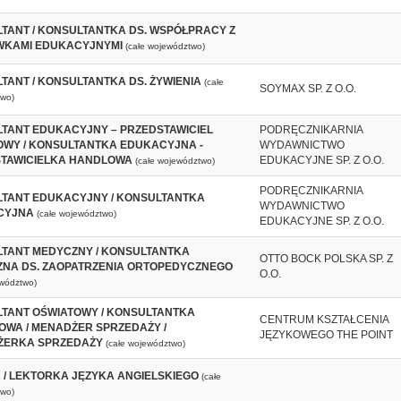
TANT / KONSULTANTKA DS. WSPÓŁPRACY Z
KAMI EDUKACYJNYMI
(całe województwo)
TANT / KONSULTANTKA DS. ŻYWIENIA
(całe
SOYMAX SP. Z O.O.
wo)
TANT EDUKACYJNY – PRZEDSTAWICIEL
PODRĘCZNIKARNIA
WY / KONSULTANTKA EDUKACYJNA -
WYDAWNICTWO
TAWICIELKA HANDLOWA
EDUKACYJNE SP. Z O.O.
(całe województwo)
PODRĘCZNIKARNIA
TANT EDUKACYJNY / KONSULTANTKA
WYDAWNICTWO
CYJNA
(całe województwo)
EDUKACYJNE SP. Z O.O.
TANT MEDYCZNY / KONSULTANTKA
OTTO BOCK POLSKA SP. Z
NA DS. ZAOPATRZENIA ORTOPEDYCZNEGO
O.O.
ewództwo)
TANT OŚWIATOWY / KONSULTANTKA
CENTRUM KSZTAŁCENIA
OWA / MENADŻER SPRZEDAŻY /
JĘZYKOWEGO THE POINT
ŻERKA SPRZEDAŻY
(całe województwo)
 / LEKTORKA JĘZYKA ANGIELSKIEGO
(całe
wo)