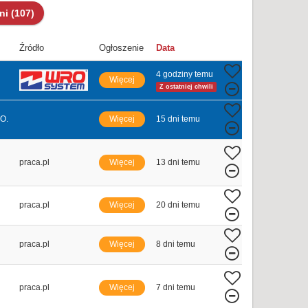
dni
(107)
Źródło
Ogłoszenie
Data
4 godziny temu
Więcej
Z ostatniej chwili
O.
Więcej
15 dni temu
praca.pl
Więcej
13 dni temu
praca.pl
Więcej
20 dni temu
praca.pl
Więcej
8 dni temu
praca.pl
Więcej
7 dni temu