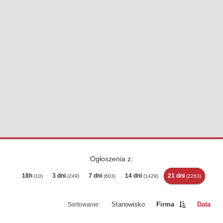
Ogłoszenia z:
18h
3 dni
7 dni
14 dni
21 dni
(10)
(249)
(603)
(1429)
(2263)
Stanowisko
Firma
Data