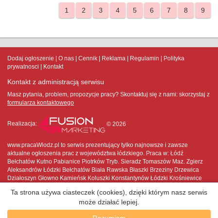
1
2
3
4
5
6
7
8
9
Dodaj ogłoszenie
O nas
Cennik
Reklama
Regulamin
Polityka
prywatnosci
Kontakt
Kontakt z administracją serwisu
Masz pytania, problem, propozycje pracy? Skontaktuj się z nami:
skorzystaj z
formularza kontaktowego
Realizacja:
© 2026
www.pracaWlodz.pl to serwis prezentujący tylko najnowsze i zawsze
aktualne ogłoszenia prac z województwa łódzkiego. Praca w: Łódź
Bełchatów Kutno Pabianice Piotrków Tryb. Sieradz Tomaszów Maz. Zgierz
Aleksandrów Łódzki Bełchatów Biała Rawska Błaszki Brzeziny Drzewica
Działoszyn Głowno Kamieńsk Koluszki Konstantynów Łódzki Krośniewice
Kutno Łask Łęczyca Łowicz Łódź Opoczno Ozorków Pabianice Pajęczno
Ta strona używa ciasteczek (cookies), dzięki którym nasz serwis
Piotrków Trybunalski Poddębice Przedbórz Radomsko Rawa Mazowiecka
może działać lepiej.
Rzgów Sieradz Skierniewice Stryków Sulejów Szadek Tomaszów
Mazowiecki Tuszyn Uniejów Warta Wieluń Wieruszów Wolbórz Zduńska