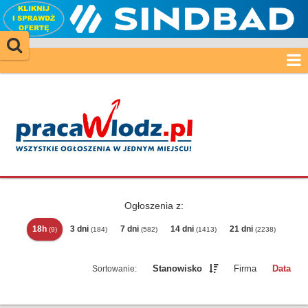
Ogłoszenia z:
18h
3 dni
7 dni
14 dni
21 dni
(9)
(184)
(582)
(1413)
(2238)
Stanowisko
Firma
Data