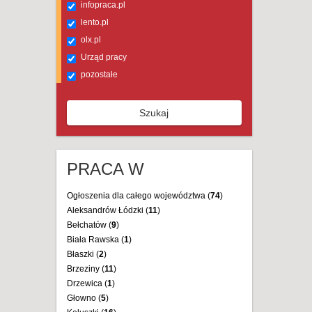
infopraca.pl
lento.pl
olx.pl
Urząd pracy
pozostałe
Szukaj
PRACA W
Ogłoszenia dla całego województwa (
74
)
Aleksandrów Łódzki (
11
)
Bełchatów (
9
)
Biała Rawska (
1
)
Błaszki (
2
)
Brzeziny (
11
)
Drzewica (
1
)
Głowno (
5
)