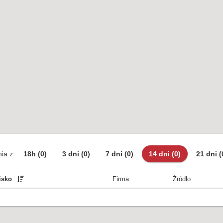
ia z:
18h
(0)
3 dni
(0)
7 dni
(0)
14 dni
(0)
21 dni
(
isko
Firma
Źródło