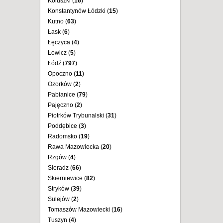
Koluszki (
16
)
Konstantynów Łódzki (
15
)
Kutno (
63
)
Łask (
6
)
Łęczyca (
4
)
Łowicz (
5
)
Łódź (
797
)
Opoczno (
11
)
Ozorków (
2
)
Pabianice (
79
)
Pajęczno (
2
)
Piotrków Trybunalski (
31
)
Poddębice (
3
)
Radomsko (
19
)
Rawa Mazowiecka (
20
)
Rzgów (
4
)
Sieradz (
66
)
Skierniewice (
82
)
Stryków (
39
)
Sulejów (
2
)
Tomaszów Mazowiecki (
16
)
Tuszyn (
4
)