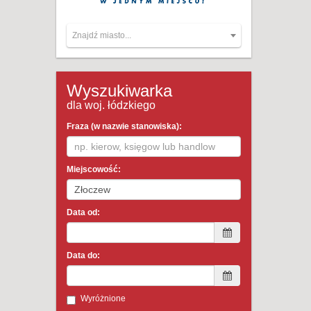
Znajdź miasto...
Wyszukiwarka
dla woj. łódzkiego
Fraza (w nazwie stanowiska):
Miejscowość:
Data od:
Data do:
Wyróżnione