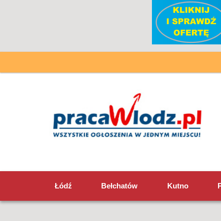
Łódź
Bełchatów
Kutno