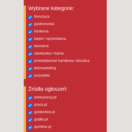
Wybrane kategorie:
franczyza
gastronomia
hostessa
kasjer / sprzedawca
kierowca
opiekunka / niania
przedstawiciel handlowy / doradca
telemarketing
pozostałe
Źródła ogłoszeń:
www.pracuj.pl
praca.pl
goldenline.pl
gratka.pl
gumtree.pl