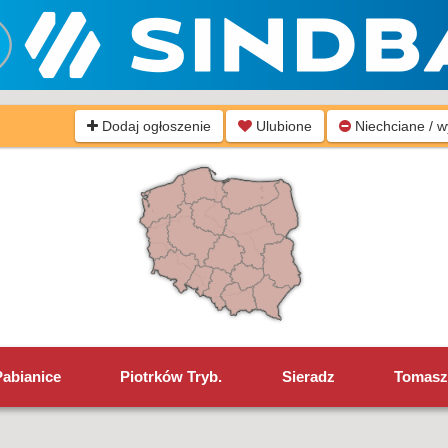
Dodaj ogłoszenie
Ulubione
Niechciane / 
Pabianice
Piotrków Tryb.
Sieradz
Tomasz